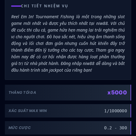
CHI TIẾT NHIỆM VỤ
Reel Em In! Tournament Fishing là một trong những slot
game mới nhất và được yêu thích nhất tại niw88. Với chủ
đề cuộc thi câu cá, game hứa hẹn mang lại trải nghiệm thú
vị cho người chơi. Đồ họa sắc nét, hiệu ứng âm thanh sống
động và lối chơi đơn giản nhưng cuốn hút khiến đây trở
thành điểm đến lý tưởng cho các tay cược. Tham gia ngay
hôm nay để có cơ hội nhận được hàng loạt phần thưởng
giá trị từ nhà phát hành. Đăng nhập niw88 dễ dàng và bắt
đầu hành trình săn jackpot của riêng bạn!
x5000
THẮNG TỐI ĐA
XÁC SUẤT MAX WIN
1/1000000
MỨC CƯỢC
0.2 - 300