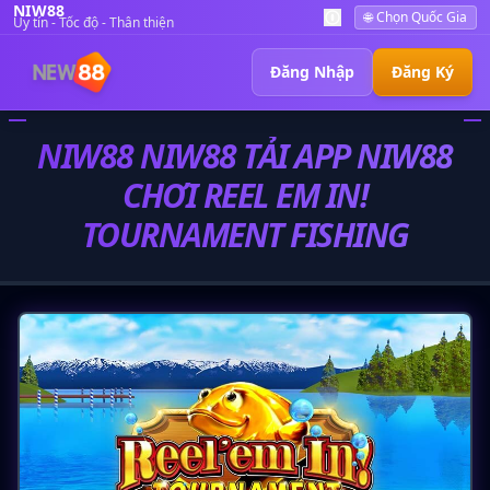
NIW88
Chọn Quốc Gia
🌐
Uy tín - Tốc độ - Thân thiện
Đăng Nhập
Đăng Ký
NIW88 NIW88 TẢI APP NIW88
CHƠI REEL EM IN!
TOURNAMENT FISHING