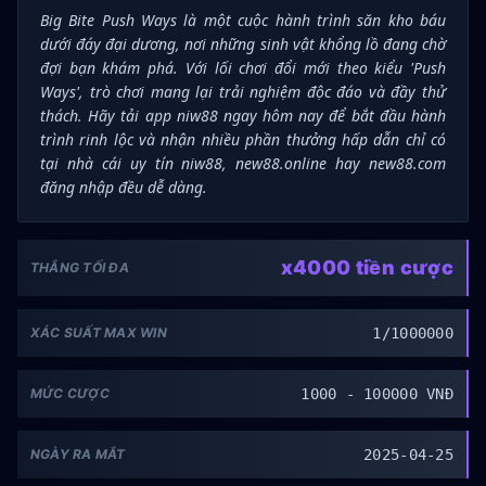
Big Bite Push Ways là một cuộc hành trình săn kho báu
dưới đáy đại dương, nơi những sinh vật khổng lồ đang chờ
đợi bạn khám phá. Với lối chơi đổi mới theo kiểu 'Push
Ways', trò chơi mang lại trải nghiệm độc đáo và đầy thử
thách. Hãy tải app niw88 ngay hôm nay để bắt đầu hành
trình rinh lộc và nhận nhiều phần thưởng hấp dẫn chỉ có
tại nhà cái uy tín niw88, new88.online hay new88.com
đăng nhập đều dễ dàng.
x4000 tiền cược
THẮNG TỐI ĐA
XÁC SUẤT MAX WIN
1/1000000
MỨC CƯỢC
1000 - 100000 VNĐ
NGÀY RA MẮT
2025-04-25