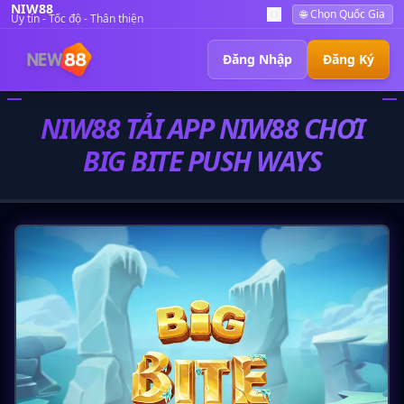
NIW88
Chọn Quốc Gia
🌐
Uy tín - Tốc độ - Thân thiện
Đăng Nhập
Đăng Ký
NIW88 TẢI APP NIW88 CHƠI
BIG BITE PUSH WAYS