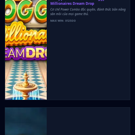
Millionaires Dream Drop
Cơ chế Power Combo độc quyền, đánh thức bản năng
săn mồi của mọi game thủ.
MAX WIN: X12500