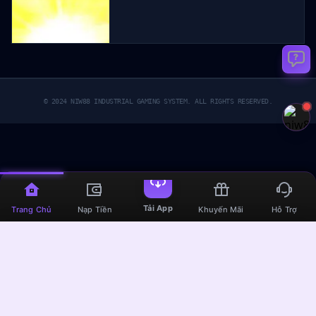
Truy 
© 2024 NIW88 INDUSTRIAL GAMING SYSTEM. ALL RIGHTS RESERVED.
Tải App
Trang Chủ
Nạp Tiền
Khuyến Mãi
Hỗ Trợ
✕
Select Language
🇻🇳
✓
Tiếng Việt