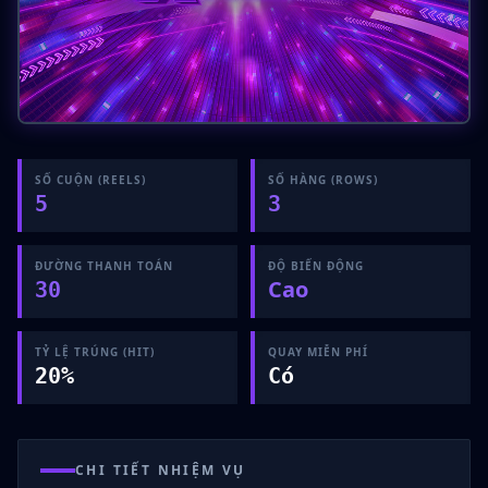
SỐ CUỘN (REELS)
SỐ HÀNG (ROWS)
5
3
ĐƯỜNG THANH TOÁN
ĐỘ BIẾN ĐỘNG
Cao
30
TỶ LỆ TRÚNG (HIT)
QUAY MIỄN PHÍ
20%
Có
CHI TIẾT NHIỆM VỤ