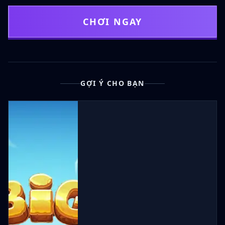
CHƠI NGAY
GỢI Ý CHO BẠN