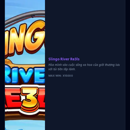
Slingo River Re3ls
Hòa mình vào cuộc sống xa hoa của giới thượng lưu
với túi tiền lấp lánh.
MAX WIN: X15000