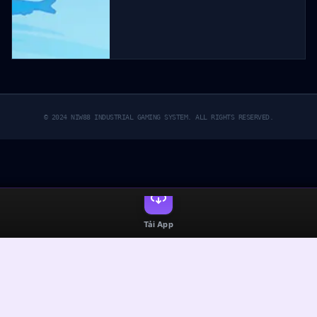
© 2024 NIW88 INDUSTRIAL GAMING SYSTEM. ALL RIGHTS RESERVED.
Tải App