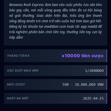
Bonanza Rush Express đưa bạn vào cuộc phiêu lưu săn kho
báu gay cấn, nơi mỗi vòng quay đều tiềm ẩn cơ hội bùng
nổ giải thưởng. Giao diện hiện đại, hiệu ứng âm thanh
sống động khiến trò chơi trở nên cuốn hút hơn bao giờ hết.
Đăng ký tài khoản tại niw88bet.com hoặc tải app niw88 để
trải nghiệm phiên bản chơi liền tay, thưởng liền tay cực kỳ
hấp dẫn!
x10000 tiền cược
THẮNG TỐI ĐA
XÁC SUẤT MAX WIN
1/1000000
MỨC CƯỢC
500 - 10,000,000 VNĐ
NGÀY RA MẮT
2025-04-25